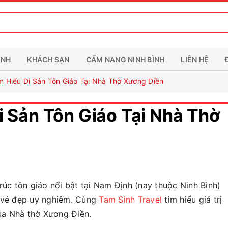
ÌNH
KHÁCH SẠN
CẨM NANG NINH BÌNH
LIÊN HỆ
m Hiểu Di Sản Tôn Giáo Tại Nhà Thờ Xương Điền
i Sản Tôn Giáo Tại Nhà Thờ
rúc tôn giáo nổi bật tại Nam Định (nay thuộc Ninh Bình)
à vẻ đẹp uy nghiêm. Cùng
Tam Sinh Travel
tìm hiểu giá trị
của Nhà thờ Xương Điền.