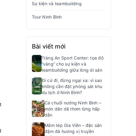
Sự kiện và teambuilding
Tour Ninh Bình
g
Bài viết mới
Tràng An Sport Center: tọa độ
“vàng” cho sự kiện và
teambuilding giữa lòng di sản
Đi cứ đi, đừng ngại xa: vì sao
không cần đặt phòng sát khu
du lịch ở Ninh Bình?
Cá chuối nướng Ninh Bình –
t
món dân dã thơm lừng hấp
dẫn
Mắm tép Gia Viễn – đặc sản
g
đậm đà hương vị truyền