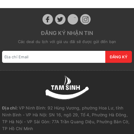
ĐĂNG KÝ NHẬN TIN
Các deal du lịch với giá ưu đãi sẽ được gửi đến bạn
ĐĂNG KÝ
Địa chỉ:
VP Ninh Bình: 92 Hùng Vương, phường Hoa Lư, tỉnh
Ninh Bình - VP Hà Nội: SN 16, ngõ 29, Tổ 4, Phường Hà Đông,
TP Hà Nội - VP Sài Gòn: 77A Trần Quang Diệu, Phường Bàn Cờ,
TP Hồ Chí Minh