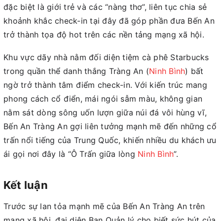
đặc biệt là giới trẻ và các “nàng thơ”, liên tục chia sẻ
khoảnh khắc check-in tại đây đã góp phần đưa Bến An
trở thành tọa độ hot trên các nền tảng mạng xã hội.
Khu vực dãy nhà nằm đối diện tiệm cà phê Starbucks
trong quần thể danh thắng Tràng An (
Ninh Bình
) bất
ngờ trở thành tâm điểm check-in. Với kiến trúc mang
phong cách cổ điển, mái ngói sẫm màu, không gian
nằm sát dòng sông uốn lượn giữa núi đá vôi hùng vĩ,
Bến An Tràng An gợi liên tưởng mạnh mẽ đến những cổ
trấn nổi tiếng của Trung Quốc, khiến nhiều du khách ưu
ái gọi nơi đây là “Ô Trấn giữa lòng
Ninh Bình
”.
Kết luận
Trước sự lan tỏa mạnh mẽ của Bến An Tràng An trên
mạng xã hội, đại diện Ban Quản lý cho biết sức hút của