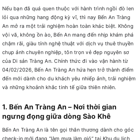
Nếu bạn đã quá quen thuộc với hành trình ngồi đò len
lỏi qua những hang động kỳ vĩ, thì nay Bến An Tràng
An mở ra một trải nghiệm hoàn toàn khác biệt. Không
vội vã, không ồn ào, Bến An mang đến nhịp khám phá
chậm rãi, giàu tính nghệ thuật với dịch vụ thuê thuyền
chụp ảnh chuyên nghiệp, tôn trọn vẻ đẹp nguyên sơ
của Di sản Tràng An. Chính thức đi vào vận hành từ
04/02/2026, Bến An Tràng An hứa hẹn trở thành điểm
đến mới dành cho du khách yêu nhiếp ảnh, trải nghiệm
và những khoảnh khắc tinh tế giữa thiên nhiên.
1. Bến An Tràng An – Nơi thời gian
ngưng đọng giữa dòng Sào Khê
Bến An Tràng An là tên gọi thân thương dành cho góc
check-in mới đang “làm mưa làm gió” tại Khu du lịch