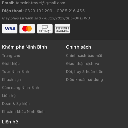
Email:
tamsinhtravel@gmail.com
Điện thoại:
0829 192 299
–
0985 216 455
Giấy phép Lữ hành số 37-0023/2023/SDL-GP LHNĐ
Khám phá Ninh Bình
Chính sách
Trang chủ
Chính sách bảo mật
Giới thiệu
Giao nhận dịch vụ
Tour Ninh Bình
Đổi, hủy & hoàn tiền
Khách sạn
Điều khoản sử dụng
Cẩm nang Ninh Bình
Liên hệ
Đoàn & Sự kiện
Khoảnh khắc Ninh Bình
Liên hệ