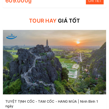
609.000₫
CHI TIẾT
TOUR HAY
GIÁ TỐT
TUYỆT TỊNH CỐC - TAM CỐC - HANG MÚA | Ninh Bình 1
ngày