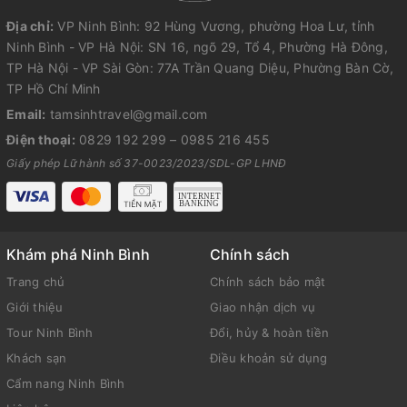
Địa chỉ:
VP Ninh Bình: 92 Hùng Vương, phường Hoa Lư, tỉnh
Ninh Bình - VP Hà Nội: SN 16, ngõ 29, Tổ 4, Phường Hà Đông,
TP Hà Nội - VP Sài Gòn: 77A Trần Quang Diệu, Phường Bàn Cờ,
TP Hồ Chí Minh
Email:
tamsinhtravel@gmail.com
Điện thoại:
0829 192 299
–
0985 216 455
Giấy phép Lữ hành số 37-0023/2023/SDL-GP LHNĐ
Khám phá Ninh Bình
Chính sách
Trang chủ
Chính sách bảo mật
Giới thiệu
Giao nhận dịch vụ
Tour Ninh Bình
Đổi, hủy & hoàn tiền
Khách sạn
Điều khoản sử dụng
Cẩm nang Ninh Bình