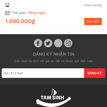
1.150.000₫
Thời gian:
Hằng ngày
1.090.000₫
CHI TIẾT
ĐĂNG KÝ NHẬN TIN
Các deal du lịch với giá ưu đãi sẽ được gửi đến bạn
ĐĂNG KÝ