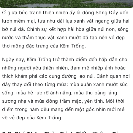
Ở giữa bức tranh thiên nhiên ấy là dòng Sông Đáy uốn
lượn mềm mại, tựa như dải lụa xanh vắt ngang giữa hai
bờ núi đá. Chính sự kết hợp hài hòa giữa núi non, sông
nước và thảm thực vật xanh mướt đã tạo nên vẻ đẹp
thơ mộng đặc trưng của Kẽm Trống.
Ngày nay, Kẽm Trống trở thành điểm đến hấp dẫn cho
những người yêu thiên nhiên, đam mê nhiếp ảnh hoặc
thích khám phá các cung đường leo núi. Cảnh quan nơi
đây thay đổi theo từng mùa: mùa xuân xanh mướt sức
sống, mùa hè rực rỡ ánh nắng, mùa thu bảng lảng
sương nhẹ và mùa đông trầm mặc, yên tĩnh. Mỗi thời
điểm trong năm đều mang đến một góc nhìn mới mẻ
về vẻ đẹp của Kẽm Trống.