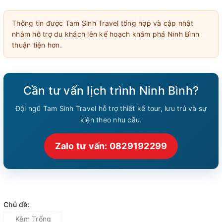
Thông tin được Tam Sinh Travel tổng hợp và cập nhật
nhằm hỗ trợ du khách lên kế hoạch khám phá Ninh Bình
thuận tiện hơn.
Cần tư vấn lịch trình Ninh Bình?
Đội ngũ Tam Sinh Travel hỗ trợ thiết kế tour, lưu trú và sự
kiện theo nhu cầu.
Zalo tư vấn: 0829192299
Chủ đề:
Kẽm Trống