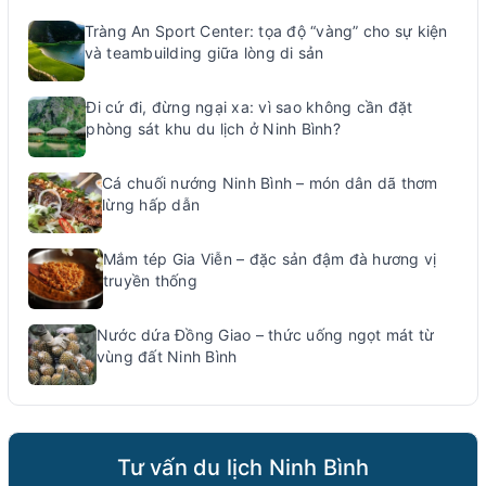
Tràng An Sport Center: tọa độ “vàng” cho sự kiện
và teambuilding giữa lòng di sản
Đi cứ đi, đừng ngại xa: vì sao không cần đặt
phòng sát khu du lịch ở Ninh Bình?
Cá chuối nướng Ninh Bình – món dân dã thơm
lừng hấp dẫn
Mắm tép Gia Viễn – đặc sản đậm đà hương vị
truyền thống
Nước dứa Đồng Giao – thức uống ngọt mát từ
vùng đất Ninh Bình
Tư vấn du lịch Ninh Bình