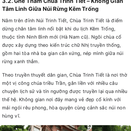
3.2. Ghé Thăm Chùa Trinh Tiết – Không Gian
Tâm Linh Giữa Núi Rừng Kẽm Trống
Nằm trên đỉnh Núi Trinh Tiết, Chùa Trinh Tiết là điểm
dừng chân tâm linh nổi bật khi du lịch Kẽm Trống,
thuộc tỉnh Ninh Bình mới (Hà Nam cũ). Ngôi chùa cổ
được xây dựng theo kiến trúc chữ Nhị truyền thống,
gồm hai tòa nhà ba gian cân xứng, nép mình giữa núi
rừng xanh thẳm.
Theo truyền thuyết dân gian, Chùa Trinh Tiết là nơi thờ
một vị công chúa triều Trần, gắn liền với nhiều câu
chuyện lịch sử và tín ngưỡng được truyền lại qua nhiều
thế hệ. Không gian nơi đây mang vẻ đẹp cổ kính với
mái ngói rêu phong, hòa quyện cùng cảnh sắc núi non
hùng vĩ.