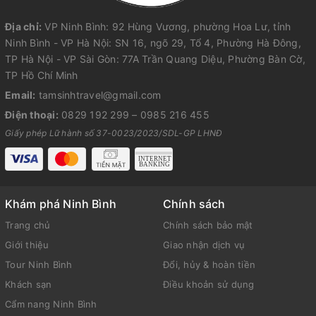
Địa chỉ:
VP Ninh Bình: 92 Hùng Vương, phường Hoa Lư, tỉnh
Ninh Bình - VP Hà Nội: SN 16, ngõ 29, Tổ 4, Phường Hà Đông,
TP Hà Nội - VP Sài Gòn: 77A Trần Quang Diệu, Phường Bàn Cờ,
TP Hồ Chí Minh
Email:
tamsinhtravel@gmail.com
Điện thoại:
0829 192 299
–
0985 216 455
Giấy phép Lữ hành số 37-0023/2023/SDL-GP LHNĐ
Khám phá Ninh Bình
Chính sách
Trang chủ
Chính sách bảo mật
Giới thiệu
Giao nhận dịch vụ
Tour Ninh Bình
Đổi, hủy & hoàn tiền
Khách sạn
Điều khoản sử dụng
Cẩm nang Ninh Bình