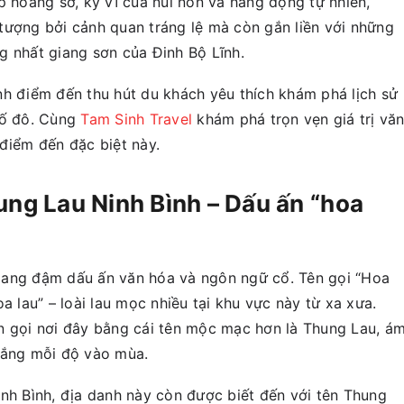
p hoang sơ, kỳ vĩ của núi non và hang động tự nhiên,
tượng bởi cảnh quan tráng lệ mà còn gắn liền với những
g nhất giang sơn của Đinh Bộ Lĩnh.
nh điểm đến thu hút du khách yêu thích khám phá lịch sử
cố đô. Cùng
Tam Sinh Travel
khám phá trọn vẹn giá trị vă
điểm đến đặc biệt này.
ung Lau Ninh Bình – Dấu ấn “hoa
mang đậm dấu ấn văn hóa và ngôn ngữ cổ. Tên gọi “Hoa
a lau” – loài lau mọc nhiều tại khu vực này từ xa xưa.
n gọi nơi đây bằng cái tên mộc mạc hơn là Thung Lau, á
rắng mỗi độ vào mùa.
inh Bình, địa danh này còn được biết đến với tên Thung