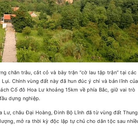
g chăn trâu, cắt cỏ và bày trận “cờ lau tập trận” tại các
Lụi. Chính vùng đất này đã hun đúc ý chí và bản lĩnh củ
cách Cố đô Hoa Lư khoảng 15km về phía Bắc, giữ vai trò
đầu dựng nghiệp.
 Lư, châu Đại Hoàng, Đinh Bộ Lĩnh đã từ vùng đất Thung
lượng, mở ra thời kỳ độc lập tự chủ cho dân tộc sau nhiề