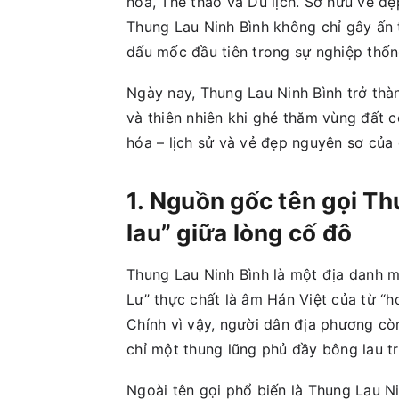
hóa, Thể thao và Du lịch. Sở hữu vẻ đẹ
Thung Lau Ninh Bình không chỉ gây ấn 
dấu mốc đầu tiên trong sự nghiệp thốn
Ngày nay, Thung Lau Ninh Bình trở thà
và thiên nhiên khi ghé thăm vùng đất 
hóa – lịch sử và vẻ đẹp nguyên sơ của 
1. Nguồn gốc tên gọi Th
lau” giữa lòng cố đô
Thung Lau Ninh Bình là một địa danh 
Lư” thực chất là âm Hán Việt của từ “ho
Chính vì vậy, người dân địa phương cò
chỉ một thung lũng phủ đầy bông lau t
Ngoài tên gọi phổ biến là Thung Lau N