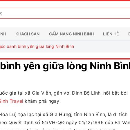
ÌNH
KHÁCH SẠN
CẨM NANG NINH BÌNH
LIÊN HỆ
óc xanh bình yên giữa lòng Ninh Bình
bình yên giữa lòng Ninh Bìn
uốc gia tại xã Gia Viễn, gắn với Đinh Bộ Lĩnh, nổi bật bởi
inh Travel
khám phá ngay!
a Lư) tọa lạc tại xã Gia Hưng, tỉnh Ninh Bình, là di tích
theo Quyết định số 51/VH-QĐ ngày 01/12/1996 của Bộ Vă