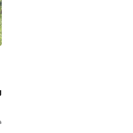
o
g
à