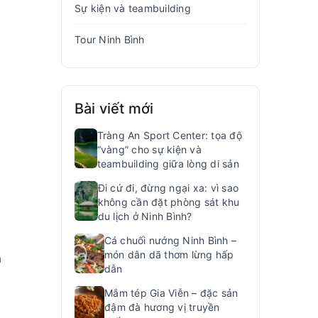
Sự kiện và teambuilding
Tour Ninh Bình
n
Bài viết mới
Tràng An Sport Center: tọa độ
“vàng” cho sự kiện và
teambuilding giữa lòng di sản
Đi cứ đi, đừng ngại xa: vì sao
không cần đặt phòng sát khu
du lịch ở Ninh Bình?
Cá chuối nướng Ninh Bình –
món dân dã thơm lừng hấp
m
dẫn
Mắm tép Gia Viễn – đặc sản
đậm đà hương vị truyền