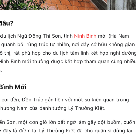
 đâu?
du lịch Ngũ Động Thi Sơn, tỉnh
Ninh Bình
mới (Hà Nam
 quanh bởi rừng trúc tự nhiên, nơi đây sở hữu không gian
ô thị, rất phù hợp cho du lịch tâm linh kết hợp nghỉ dưỡn
rúc Ninh Bình mới thường được kết hợp tham quan cùng nhiề
.
 Bình Mới
 coi đền, Đền Trúc gắn liền với một sự kiện quan trọng
phương Nam của danh tướng Lý Thường Kiệt.
ển Sơn, một cơn gió lớn bất ngờ làm gãy cột buồm, cuốn
y đây là điềm lạ, Lý Thường Kiệt đã cho quân sĩ dừng lại,