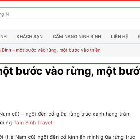
ÌNH
KHÁCH SẠN
CẨM NANG NINH BÌNH
LIÊN HỆ
 Bình – một bước vào rừng, một bước vào thiền
một bước vào rừng, một bư
Nam cũ) – ngôi đền cổ giữa rừng trúc xanh hàng trăm
h cùng
Tam Sinh Travel
.
i (Hà Nam cũ) ngôi đền cổ kính ẩn mình giữa rừng trúc