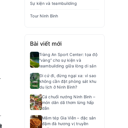
Sự kiện và teambuilding
Tour Ninh Bình
Bài viết mới
Tràng An Sport Center: tọa độ
“vàng” cho sự kiện và
teambuilding giữa lòng di sản
Đi cứ đi, đừng ngại xa: vì sao
.
không cần đặt phòng sát khu
du lịch ở Ninh Bình?
Cá chuối nướng Ninh Bình –
món dân dã thơm lừng hấp
dẫn
.
Mắm tép Gia Viễn – đặc sản
đậm đà hương vị truyền