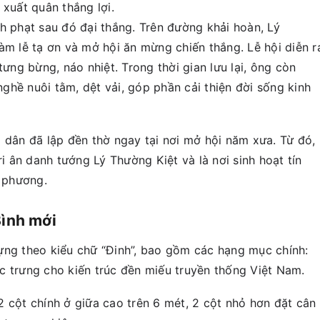
 xuất quân thắng lợi.
h phạt sau đó đại thắng. Trên đường khải hoàn, Lý
àm lễ tạ ơn và mở hội ăn mừng chiến thắng. Lễ hội diễn r
tưng bừng, náo nhiệt. Trong thời gian lưu lại, ông còn
ghề nuôi tằm, dệt vải, góp phần cải thiện đời sống kinh
 dân đã lập đền thờ ngay tại nơi mở hội năm xưa. Từ đó,
ri ân danh tướng Lý Thường Kiệt và là nơi sinh hoạt tín
 phương.
Bình mới
ựng theo kiểu chữ “Đinh”, bao gồm các hạng mục chính:
c trưng cho kiến trúc đền miếu truyền thống Việt Nam.
 cột chính ở giữa cao trên 6 mét, 2 cột nhỏ hơn đặt cân