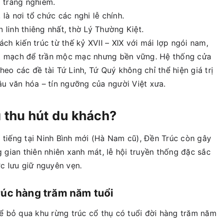
à trang nghiêm.
là nơi tổ chức các nghi lễ chính.
 linh thiêng nhất, thờ Lý Thường Kiệt.
h kiến trúc từ thế kỷ XVII – XIX với mái lợp ngói nam,
ắt mạch để trần mộc mạc nhưng bền vững. Hệ thống cửa
heo các đề tài Tứ Linh, Tứ Quý không chỉ thể hiện giá trị
u văn hóa – tín ngưỡng của người Việt xưa.
ì thu hút du khách?
 tiếng tại Ninh Bình mới (Hà Nam cũ), Đền Trúc còn gây
gian thiên nhiên xanh mát, lễ hội truyền thống đặc sắc
ợc lưu giữ nguyên vẹn.
trúc hàng trăm năm tuổi
 bỏ qua khu rừng trúc cổ thụ có tuổi đời hàng trăm năm