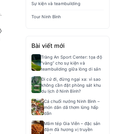
Sự kiện và teambuilding
.
Tour Ninh Bình
ộ
u
Bài viết mới
Tràng An Sport Center: tọa độ
“vàng” cho sự kiện và
teambuilding giữa lòng di sản
Đi cứ đi, đừng ngại xa: vì sao
không cần đặt phòng sát khu
du lịch ở Ninh Bình?
Cá chuối nướng Ninh Bình –
món dân dã thơm lừng hấp
dẫn
Mắm tép Gia Viễn – đặc sản
đậm đà hương vị truyền