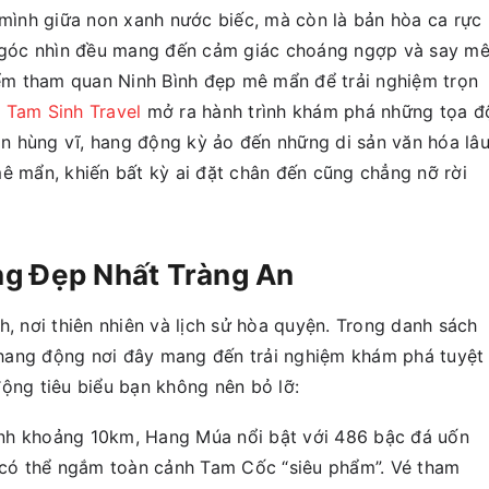
 mình giữa non xanh nước biếc, mà còn là bản hòa ca rực
i góc nhìn đều mang đến cảm giác choáng ngợp và say mê
m tham quan Ninh Bình đẹp mê mẩn để trải nghiệm trọn
g
Tam Sinh Travel
mở ra hành trình khám phá những tọa đ
non hùng vĩ, hang động kỳ ảo đến những di sản văn hóa lâ
mê mẩn, khiến bất kỳ ai đặt chân đến cũng chẳng nỡ rời
ng Đẹp Nhất Tràng An
h, nơi thiên nhiên và lịch sử hòa quyện. Trong danh sách
hang động nơi đây mang đến trải nghiệm khám phá tuyệt
động tiêu biểu bạn không nên bỏ lỡ:
nh khoảng 10km, Hang Múa nổi bật với 486 bậc đá uốn
n có thể ngắm toàn cảnh Tam Cốc “siêu phẩm”. Vé tham