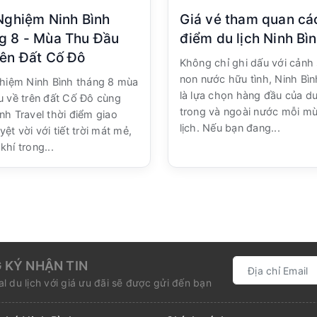
 Nghiệm Ninh Bình
Giá vé tham quan cá
g 8 - Mùa Thu Đầu
điểm du lịch Ninh Bì
rên Đất Cố Đô
Không chỉ ghi dấu với cảnh
non nước hữu tình, Ninh Bì
ghiệm Ninh Bình tháng 8 mùa
là lựa chọn hàng đầu của d
u về trên đất Cố Đô cùng
trong và ngoài nước mỗi m
nh Travel thời điểm giao
lịch. Nếu bạn đang...
ệt vời với tiết trời mát mẻ,
khí trong...
 KÝ NHẬN TIN
l du lịch với giá ưu đãi sẽ được gửi đến bạn