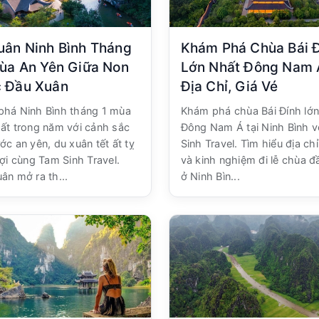
uân Ninh Bình Tháng
Khám Phá Chùa Bái 
Mùa An Yên Giữa Non
Lớn Nhất Đông Nam 
 Đầu Xuân
Địa Chỉ, Giá Vé
há Ninh Bình tháng 1 mùa
Khám phá chùa Bái Đính lớn
ất trong năm với cảnh sắc
Đông Nam Á tại Ninh Bình v
ớc an yên, du xuân tết ất tỵ
Sinh Travel. Tìm hiểu địa chỉ
lợi cùng Tam Sinh Travel.
và kinh nghiệm đi lễ chùa 
ân mở ra th...
ở Ninh Bìn...