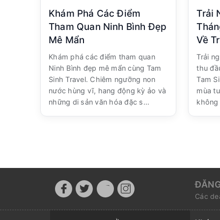
Khám Phá Các Điểm
Trải
Tham Quan Ninh Bình Đẹp
Thán
Mê Mẩn
Về T
Khám phá các điểm tham quan
Trải n
Ninh Bình đẹp mê mẩn cùng Tam
thu đầ
Sinh Travel. Chiêm ngưỡng non
Tam Si
nước hùng vĩ, hang động kỳ ảo và
mùa tuy
những di sản văn hóa đặc s...
không 
ĐĂNG
Các dea