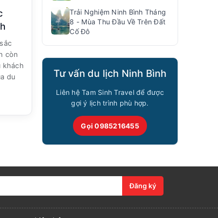
Trải Nghiệm Ninh Bình Tháng
c
8 - Mùa Thu Đầu Về Trên Đất
nh
Cố Đô
 sắc
nh còn
u khách
Tư vấn du lịch Ninh Bình
ùa du
Liên hệ Tam Sinh Travel để được
gợi ý lịch trình phù hợp.
Gọi 0985216455
Đăng ký