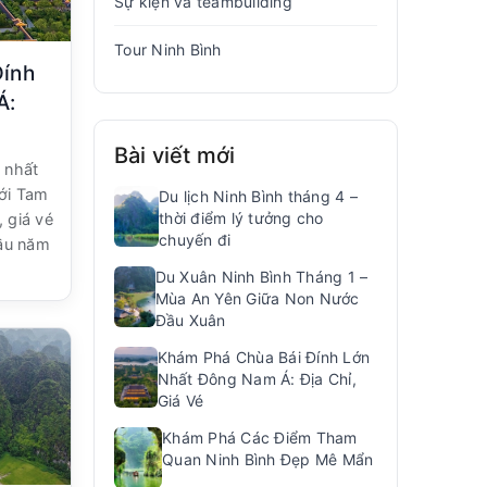
Sự kiện và teambuilding
Tour Ninh Bình
Đính
Á:
Bài viết mới
 nhất
ới Tam
Du lịch Ninh Bình tháng 4 –
thời điểm lý tưởng cho
, giá vé
chuyến đi
đầu năm
Du Xuân Ninh Bình Tháng 1 –
Mùa An Yên Giữa Non Nước
Đầu Xuân
Khám Phá Chùa Bái Đính Lớn
Nhất Đông Nam Á: Địa Chỉ,
Giá Vé
Khám Phá Các Điểm Tham
Quan Ninh Bình Đẹp Mê Mẩn