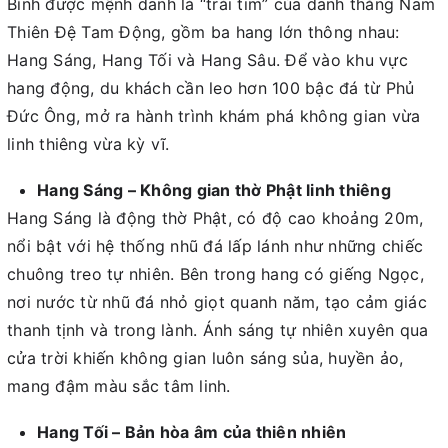
Bình được mệnh danh là “trái tim” của danh thắng Nam
Thiên Đệ Tam Động, gồm ba hang lớn thông nhau:
Hang Sáng, Hang Tối và Hang Sâu. Để vào khu vực
hang động, du khách cần leo hơn 100 bậc đá từ Phủ
Đức Ông, mở ra hành trình khám phá không gian vừa
linh thiêng vừa kỳ vĩ.
Hang Sáng – Không gian thờ Phật linh thiêng
Hang Sáng là động thờ Phật, có độ cao khoảng 20m,
nổi bật với hệ thống nhũ đá lấp lánh như những chiếc
chuông treo tự nhiên. Bên trong hang có giếng Ngọc,
nơi nước từ nhũ đá nhỏ giọt quanh năm, tạo cảm giác
thanh tịnh và trong lành. Ánh sáng tự nhiên xuyên qua
cửa trời khiến không gian luôn sáng sủa, huyền ảo,
mang đậm màu sắc tâm linh.
Hang Tối – Bản hòa âm của thiên nhiên