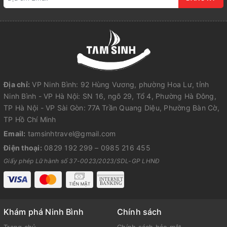
Địa chỉ:
VP Ninh Bình: 92 Hùng Vương, phường Hoa Lư, tỉnh
Ninh Bình - VP Hà Nội: SN 16, ngõ 29, Tổ 4, Phường Hà Đông,
TP Hà Nội - VP Sài Gòn: 77A Trần Quang Diệu, Phường Bàn Cờ,
TP Hồ Chí Minh
Email:
tamsinhtravel@gmail.com
Điện thoại:
0829 192 299
–
0985 216 455
Giấy phép Lữ hành số 37-0023/2023/SDL-GP LHNĐ
Khám phá Ninh Bình
Chính sách