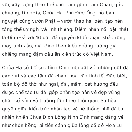
vôi, xây dựng theo thế chữ Tam gồm Tam Quan, gác
chuông, Đình Đá, Chùa Hạ, Phủ Đức Ông, hồ bán
nguyệt cùng vườn Phật – vườn tháp hai bên, tạo nên
tổng thể uy nghi và linh thiêng. Điểm nhấn nổi bật nhất
là Đình Đá với 16 cột đá nguyên khối chạm khắc rồng
mây tinh xảo, mái đình theo kiểu chồng rường giá
chiêng mang đậm dấu ấn kiến trúc cổ Việt Nam.
Chùa Hạ có bố cục hình Đinh, nổi bật với những cột đá
cao vút và các tấm đá chạm hoa văn tinh tế. Đặc biệt,
toàn bộ đồ thờ như ngai, đài, mâm, bát hương đều
được chế tác từ đá, góp phần tạo nên vẻ đẹp vững
chãi, cổ kính và trường tồn theo thời gian. Sự hòa
quyện giữa kiến trúc nhân tạo và hệ thống nhũ đá tự
nhiên khiến Chùa Địch Lộng Ninh Bình mang dáng vẻ
như chốn bồng lai tiên cảnh giữa lòng cố đô Hoa Lư.