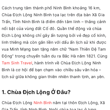
Cách trung tâm thành phố Ninh Bình khoảng 16 km,
Chùa Địch Lộng Ninh Bình tọa lạc trên địa bàn Xã Gia
Trấn, Tỉnh Ninh Bình là điểm đến tâm linh – thắng cảnh
nổi bật của vùng đất Cố đô. Quần thể động và chùa
Địch Lộng không chỉ gây ấn tượng bởi vẻ đẹp cổ kính,
linh thiêng mà còn gắn liền với dấu ấn lịch sử khi được
vua Minh Mạng ban tặng năm chữ “Nam Thiên Đệ Tam
Động” trong chuyến tuần du ra Bắc Hà năm 1821. Cùng
Tam Sinh Travel
, hành trình về Chùa Địch Lộng Ninh
Bình là cơ hội để bạn chạm vào chiều sâu văn hóa –
lịch sử giữa không gian thiên nhiên thanh tịnh, an yên.
1. Chùa Địch Lộng Ở Đâu?
Chùa Địch Lộng
Ninh Bình
nằm tại thôn Địch Lộng, Xã
Gia Trấn, tỉnh Ninh Bình. Ngôi chùa tọa lạc ở lưng