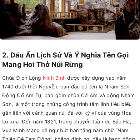
2. Dấu Ấn Lịch Sử Và Ý Nghĩa Tên Gọi
Mang Hơi Thở Núi Rừng
Chùa Địch Lộng
Ninh Bình
được xây dựng vào năm
1740 dưới thời Nguyễn, ban đầu có tên là Nham Sơn
Động Cổ Am Tự, bao gồm chùa Cổ Am và động Nham
Sơn, là một trong những công trình tâm linh tiêu biểu
gắn liền với cảnh quan núi đá vôi kỳ vĩ của vùng Hoa
Lư xưa. Đến năm 1821, trong chuyến tuần du Bắc Hà,
Vua Minh Mạng đã ngự bút ban tặng năm chữ “Nam
Thiên Đệ Tam Động”, khẳng định nơi đây là hang động