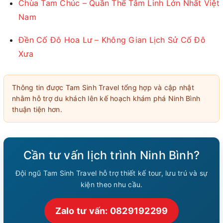
Chùa Tam Chúc – Quần Thể Tâm Linh Lớn Nhất Việt
Nam
Đền Cố Đô Hoa Lư – Không Gian Lịch Sử Cố Đô
Xưa
Thông tin được Tam Sinh Travel tổng hợp và cập nhật
nhằm hỗ trợ du khách lên kế hoạch khám phá Ninh Bình
thuận tiện hơn.
Cần tư vấn lịch trình Ninh Bình?
Đội ngũ Tam Sinh Travel hỗ trợ thiết kế tour, lưu trú và sự
kiện theo nhu cầu.
Zalo tư vấn: 0829192299