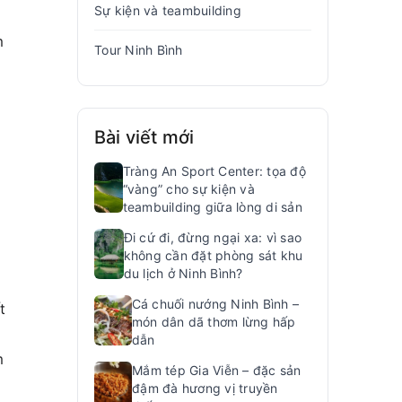
Sự kiện và teambuilding
m
Tour Ninh Bình
Bài viết mới
Tràng An Sport Center: tọa độ
“vàng” cho sự kiện và
teambuilding giữa lòng di sản
Đi cứ đi, đừng ngại xa: vì sao
không cần đặt phòng sát khu
du lịch ở Ninh Bình?
Cá chuối nướng Ninh Bình –
t
món dân dã thơm lừng hấp
dẫn
m
Mắm tép Gia Viễn – đặc sản
đậm đà hương vị truyền