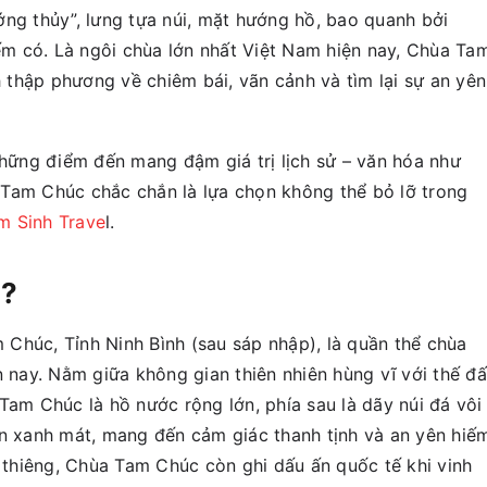
ớng thủy”, lưng tựa núi, mặt hướng hồ, bao quanh bởi
iếm có. Là ngôi chùa lớn nhất Việt Nam hiện nay, Chùa Ta
thập phương về chiêm bái, vãn cảnh và tìm lại sự an yên
những điểm đến mang đậm giá trị lịch sử – văn hóa như
 Tam Chúc chắc chắn là lựa chọn không thể bỏ lỡ trong
m Sinh Trave
l.
u?
Chúc, Tỉnh Ninh Bình (sau sáp nhập), là quần thể chùa
n nay. Nằm giữa không gian thiên nhiên hùng vĩ với thế đấ
Tam Chúc là hồ nước rộng lớn, phía sau là dãy núi đá vôi
ên xanh mát, mang đến cảm giác thanh tịnh và an yên hiế
h thiêng, Chùa Tam Chúc còn ghi dấu ấn quốc tế khi vinh