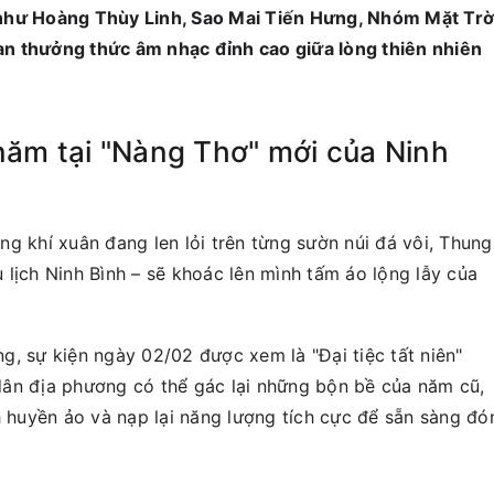
 như Hoàng Thùy Linh, Sao Mai Tiến Hưng, Nhóm Mặt Trờ
n thưởng thức âm nhạc đỉnh cao giữa lòng thiên nhiên
năm tại "Nàng Thơ" mới của Ninh
g khí xuân đang len lỏi trên từng sườn núi đá vôi, Thung
lịch Ninh Bình – sẽ khoác lên mình tấm áo lộng lẫy của
g, sự kiện ngày 02/02 được xem là "Đại tiệc tất niên"
dân địa phương có thể gác lại những bộn bề của năm cũ,
h huyền ảo và nạp lại năng lượng tích cực để sẵn sàng đó