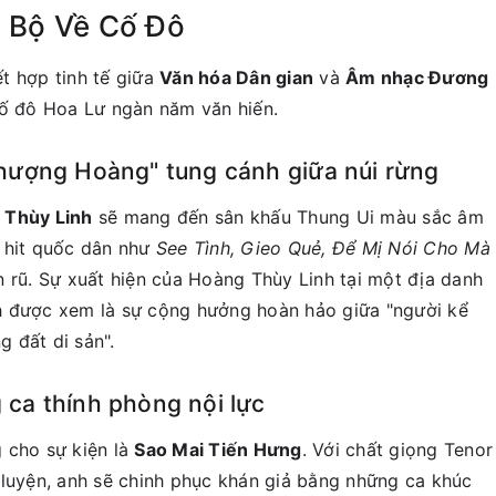
 Bộ Về Cố Đô
t hợp tinh tế giữa
Văn hóa Dân gian
và
Âm nhạc Đương
Cố đô Hoa Lư ngàn năm văn hiến.
Phượng Hoàng" tung cánh giữa núi rừng
 Thùy Linh
sẽ mang đến sân khấu Thung Ui màu sắc âm
n hit quốc dân như
See Tình, Gieo Quẻ, Để Mị Nói Cho Mà
 rũ. Sự xuất hiện của Hoàng Thùy Linh tại một địa danh
h được xem là sự cộng hưởng hoàn hảo giữa "người kể
 đất di sản".
 ca thính phòng nội lực
 cho sự kiện là
Sao Mai Tiến Hưng
. Với chất giọng Tenor
 luyện, anh sẽ chinh phục khán giả bằng những ca khúc