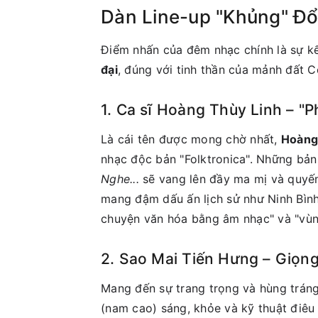
Dàn Line-up "Khủng" Đổ
Điểm nhấn của đêm nhạc chính là sự kế
đại
, đúng với tinh thần của mảnh đất 
1. Ca sĩ Hoàng Thùy Linh – "
Là cái tên được mong chờ nhất,
Hoàng
nhạc độc bản "Folktronica". Những bả
Nghe...
sẽ vang lên đầy ma mị và quyến
mang đậm dấu ấn lịch sử như Ninh Bìn
chuyện văn hóa bằng âm nhạc" và "vùng
2. Sao Mai Tiến Hưng – Giọng
Mang đến sự trang trọng và hùng tráng
(nam cao) sáng, khỏe và kỹ thuật điêu