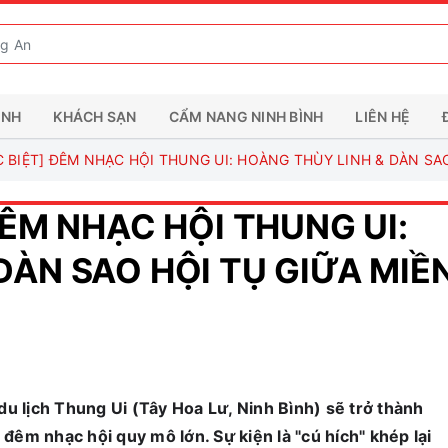
ÌNH
KHÁCH SẠN
CẨM NANG NINH BÌNH
LIÊN HỆ
C BIỆT] ĐÊM NHẠC HỘI THUNG UI: HOÀNG THÙY LINH & DÀN SAO
ĐÊM NHẠC HỘI THUNG UI:
ÀN SAO HỘI TỤ GIỮA MIỀN
du lịch Thung Ui (Tây Hoa Lư, Ninh Bình) sẽ trở thành
 đêm nhạc hội quy mô lớn. Sự kiện là "cú hích" khép lại