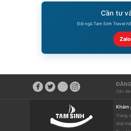
Cần tư vấ
Đội ngũ Tam Sinh Travel hỗ 
Zal
ĐĂNG
Các dea
Khám 
Trang 
Giới thi