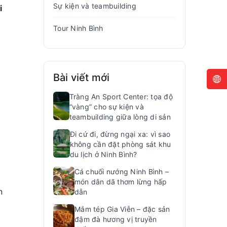
Sự kiện và teambuilding
i
Tour Ninh Bình
Bài viết mới
Tràng An Sport Center: tọa độ
“vàng” cho sự kiện và
teambuilding giữa lòng di sản
Đi cứ đi, đừng ngại xa: vì sao
không cần đặt phòng sát khu
du lịch ở Ninh Bình?
Cá chuối nướng Ninh Bình –
món dân dã thơm lừng hấp
n
dẫn
Mắm tép Gia Viễn – đặc sản
đậm đà hương vị truyền