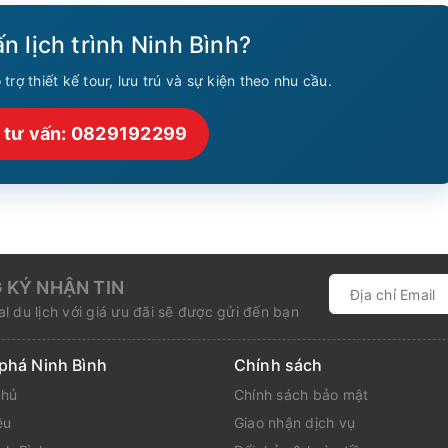
n lịch trình Ninh Bình?
trợ thiết kế tour, lưu trú và sự kiện theo nhu cầu.
o tư vấn: 0829192299
 KÝ NHẬN TIN
l du lịch với giá ưu đãi sẽ được gửi đến bạn
phá Ninh Bình
Chính sách
chủ
Chính sách bảo mật
ệu
Giao nhận dịch vụ