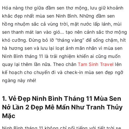
Hóa nàng thơ giữa đầm sen thơ mộng, lưu giữ khoảnh
khắc đẹp nhất mùa sen Ninh Bình. Những đầm sen
hồng nhuộm sắc cả vùng trời, mặt nước lấp lánh, mùi
sen thanh mát lan vào gió… tạo nên cảnh sắc thơ mộng
khó cưỡng. Đừng bỏ lỡ “tháng vàng” để sống chậm, hít
hà hương sen và lưu lại loạt ảnh mãn nhãn vì mùa sen
Ninh Bình tháng 11 là trải nghiệm khiến ai cũng muốn
quay lại thêm lần nữa. Theo chân
Tam Sinh Travel
lên
kế hoạch cho chuyến đi và check-in mùa sen đẹp ngỡ
ngàng này nhé!
1. Vẻ Đẹp Ninh Bình Tháng 11 Mùa Sen
Nở Lần 2 Đẹp Mê Mẩn Như Tranh Thủy
Mặc
Ninh Bình tháng 11 không chỉ nổi tiếng với tiết trời se