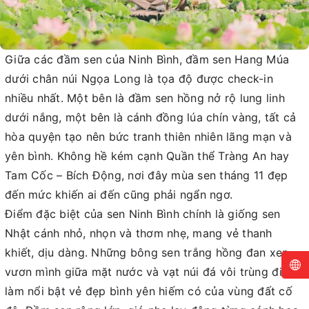
Giữa các đầm sen của Ninh Bình, đầm sen Hang Múa
dưới chân núi Ngọa Long là tọa độ được check-in
nhiều nhất. Một bên là đầm sen hồng nở rộ lung linh
dưới nắng, một bên là cánh đồng lúa chín vàng, tất cả
hòa quyện tạo nên bức tranh thiên nhiên lãng mạn và
yên bình. Không hề kém cạnh Quần thể Tràng An hay
Tam Cốc – Bích Động, nơi đây mùa sen tháng 11 đẹp
đến mức khiến ai đến cũng phải ngẩn ngơ.
Điểm đặc biệt của sen Ninh Bình chính là giống sen
Nhật cánh nhỏ, nhọn và thơm nhẹ, mang vẻ thanh
khiết, dịu dàng. Những bông sen trắng hồng đan xen,
vươn mình giữa mặt nước và vạt núi đá vôi trùng điệp,
làm nổi bật vẻ đẹp bình yên hiếm có của vùng đất cố