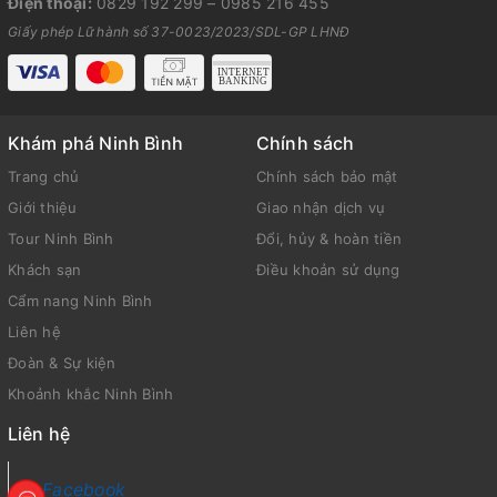
Điện thoại:
0829 192 299
–
0985 216 455
Giấy phép Lữ hành số 37-0023/2023/SDL-GP LHNĐ
Khám phá Ninh Bình
Chính sách
Trang chủ
Chính sách bảo mật
Giới thiệu
Giao nhận dịch vụ
Tour Ninh Bình
Đổi, hủy & hoàn tiền
Khách sạn
Điều khoản sử dụng
Cẩm nang Ninh Bình
Liên hệ
Đoàn & Sự kiện
Khoảnh khắc Ninh Bình
Liên hệ
Facebook