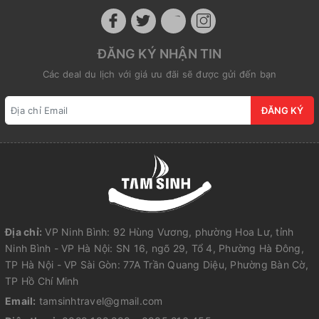
ĐĂNG KÝ NHẬN TIN
Các deal du lịch với giá ưu đãi sẽ được gửi đến bạn
ĐĂNG KÝ
Địa chỉ:
VP Ninh Bình: 92 Hùng Vương, phường Hoa Lư, tỉnh
Ninh Bình - VP Hà Nội: SN 16, ngõ 29, Tổ 4, Phường Hà Đông,
TP Hà Nội - VP Sài Gòn: 77A Trần Quang Diệu, Phường Bàn Cờ,
TP Hồ Chí Minh
Email:
tamsinhtravel@gmail.com