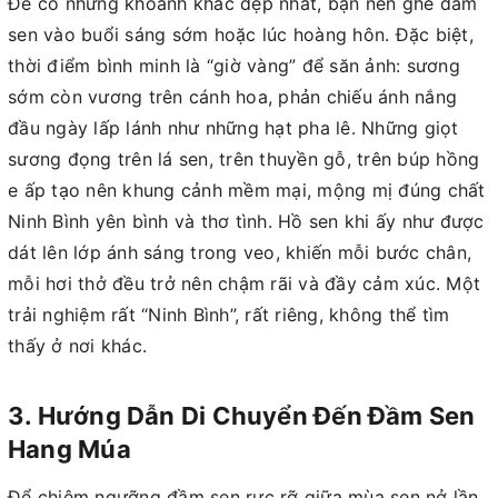
Để có những khoảnh khắc đẹp nhất, bạn nên ghé đầm
sen vào buổi sáng sớm hoặc lúc hoàng hôn. Đặc biệt,
thời điểm bình minh là “giờ vàng” để săn ảnh: sương
sớm còn vương trên cánh hoa, phản chiếu ánh nắng
đầu ngày lấp lánh như những hạt pha lê. Những giọt
sương đọng trên lá sen, trên thuyền gỗ, trên búp hồng
e ấp tạo nên khung cảnh mềm mại, mộng mị đúng chất
Ninh Bình yên bình và thơ tình. Hồ sen khi ấy như được
dát lên lớp ánh sáng trong veo, khiến mỗi bước chân,
mỗi hơi thở đều trở nên chậm rãi và đầy cảm xúc. Một
trải nghiệm rất “Ninh Bình”, rất riêng, không thể tìm
thấy ở nơi khác.
3. Hướng Dẫn Di Chuyển Đến Đầm Sen
Hang Múa
Để chiêm ngưỡng đầm sen rực rỡ giữa mùa sen nở lần