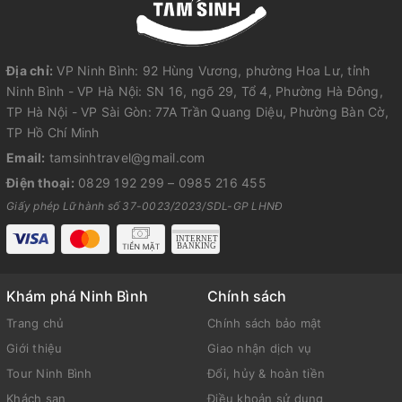
Địa chỉ:
VP Ninh Bình: 92 Hùng Vương, phường Hoa Lư, tỉnh
Ninh Bình - VP Hà Nội: SN 16, ngõ 29, Tổ 4, Phường Hà Đông,
TP Hà Nội - VP Sài Gòn: 77A Trần Quang Diệu, Phường Bàn Cờ,
TP Hồ Chí Minh
Email:
tamsinhtravel@gmail.com
Điện thoại:
0829 192 299
–
0985 216 455
Giấy phép Lữ hành số 37-0023/2023/SDL-GP LHNĐ
Khám phá Ninh Bình
Chính sách
Trang chủ
Chính sách bảo mật
Giới thiệu
Giao nhận dịch vụ
Tour Ninh Bình
Đổi, hủy & hoàn tiền
Khách sạn
Điều khoản sử dụng