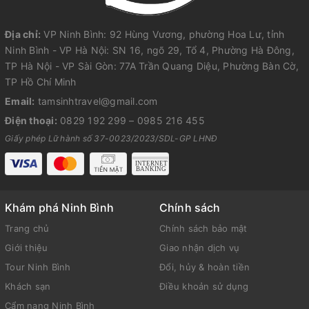
Địa chỉ:
VP Ninh Bình: 92 Hùng Vương, phường Hoa Lư, tỉnh
Ninh Bình - VP Hà Nội: SN 16, ngõ 29, Tổ 4, Phường Hà Đông,
TP Hà Nội - VP Sài Gòn: 77A Trần Quang Diệu, Phường Bàn Cờ,
TP Hồ Chí Minh
Email:
tamsinhtravel@gmail.com
Điện thoại:
0829 192 299
–
0985 216 455
Giấy phép Lữ hành số 37-0023/2023/SDL-GP LHNĐ
Khám phá Ninh Bình
Chính sách
Trang chủ
Chính sách bảo mật
Giới thiệu
Giao nhận dịch vụ
Tour Ninh Bình
Đổi, hủy & hoàn tiền
Khách sạn
Điều khoản sử dụng
Cẩm nang Ninh Bình